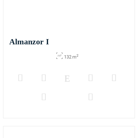
Almanzor I
2
132 m