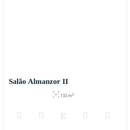
Salão Almanzor II
2
132 m