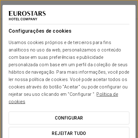
Eurostars Conquistador
CÓRDOVA
Iniciar sessão n
Sala
Forma-
Escola
Banquete
Cocktail
Imperial
Teatro
Cabaré
U
Configurações de cookies
Almanzor I
2
132 m
Seu evento em
Usamos cookies próprios e de terceiros para fins
70
150
50
-
-
70
x m
analíticos no uso da web, personalizamos o conteúdo
altura
com base em suas preferências e publicidade
Salão
personalizada com base em um perfil da coleção de seus
Almanzor
hábitos de navegação. Para mais informações, você pode
II
60
60
70
-
-
100
SOLICITAR ORÇAMENTO
2
ler nossa política de cookies. Você pode aceitar todos os
132 m
x m
cookies através do botão "Aceitar" ou pode configurar ou
altura
rejeitar seu uso clicando em "Configurar ".
Política de
cookies
Salão
Almanzor
III
50
50
30
-
-
50
CONFIGURAR
2
120 m
x m
altura
REJEITAR TUDO