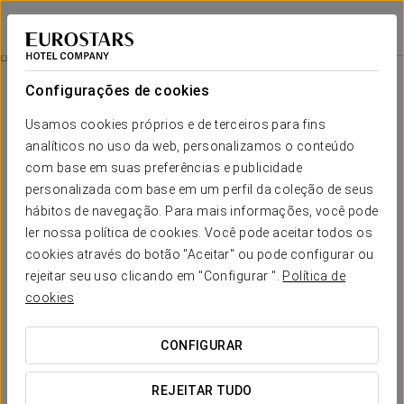
Eurostars Conquistador
CÓRDOVA
Iniciar sessão n
Experiência Conforto
Configurações de cookies
Usamos cookies próprios e de terceiros para fins
analíticos no uso da web, personalizamos o conteúdo
com base em suas preferências e publicidade
personalizada com base em um perfil da coleção de seus
hábitos de navegação. Para mais informações, você pode
ler nossa política de cookies. Você pode aceitar todos os
cookies através do botão "Aceitar" ou pode configurar ou
20 €
rejeitar seu uso clicando em "Configurar ".
Política de
Experiência conforto
cookies
Desfrute da Experiência Confort no Eurostars Conquistador,
CONFIGURAR
pensada para a sua eficiência e conforto, com horários
flexíveis e tudo pronto para se adaptar à sua agenda, sem
REJEITAR TUDO