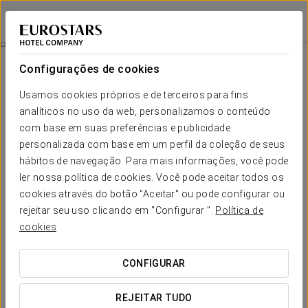
Eurostars Conquistador
CÓRDOVA
Iniciar sessão n
Massagem Relaxante
Configurações de cookies
Usamos cookies próprios e de terceiros para fins
analíticos no uso da web, personalizamos o conteúdo
com base em suas preferências e publicidade
personalizada com base em um perfil da coleção de seus
hábitos de navegação. Para mais informações, você pode
ler nossa política de cookies. Você pode aceitar todos os
cookies através do botão "Aceitar" ou pode configurar ou
€ 65
rejeitar seu uso clicando em "Configurar ".
Política de
Massagem relaxante
cookies
Viva a experiência da nossa massagem relaxante Spa, com
CONFIGURAR
óleos aromáticos que envolvem você em tranquilidade. 60
minutos para descansar, respirar e sentir-se renovado.
REJEITAR TUDO