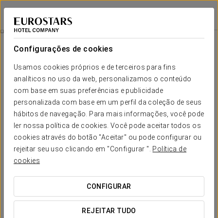
Eurostars Palace
CÓRDOVA
Iniciar sessão n
Massagem Descontraturante
Configurações de cookies
Usamos cookies próprios e de terceiros para fins
analíticos no uso da web, personalizamos o conteúdo
com base em suas preferências e publicidade
personalizada com base em um perfil da coleção de seus
hábitos de navegação. Para mais informações, você pode
ler nossa política de cookies. Você pode aceitar todos os
cookies através do botão "Aceitar" ou pode configurar ou
65 €
rejeitar seu uso clicando em "Configurar ".
Política de
Massagem descontraturante
cookies
Liberte-se do stress com a nossa massagem
CONFIGURAR
descontraturante. Mergulhe num estado de profundo
relaxamento, aliviando não só a tensão acumulada, mas
REJEITAR TUDO