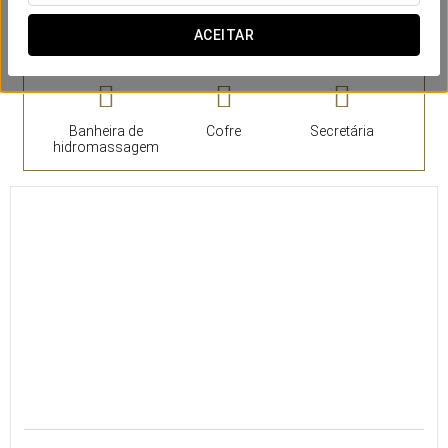
Quartos
ACEITAR
Banheira de
Cofre
Secretária
hidromassagem
27