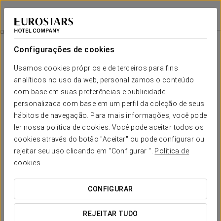
Eurostars Palace
CÓRDOVA
Iniciar sessão n
Quartos
Configurações de cookies
Quartos
O conforto e descanso que necessita
Usamos cookies próprios e de terceiros para fins
analíticos no uso da web, personalizamos o conteúdo
com base em suas preferências e publicidade
O
Eurostars Palace
dispõe de 162 quartos luxuosos que
primam, todos eles assim como as casas de banho, por uma
personalizada com base em um perfil da coleção de seus
cuidada decoração vanguardista. Todos os quartos são
hábitos de navegação. Para mais informações, você pode
extremamente espaçosos, com vista para o exterior e
ler nossa política de cookies. Você pode aceitar todos os
banhados pela característica
luz natural
da Andaluzia,
temperada pelo ferro forjado que compõe a fachada.
cookies através do botão "Aceitar" ou pode configurar ou
rejeitar seu uso clicando em "Configurar ".
Política de
Em todos os quartos, a casa de banho, o lavatório e a banheira
cookies
estão separados, o que confere um estilo bastante
vanguardista. Além disso, a banheira, de
hidromassagem
, é
independente do chuveiro.
CONFIGURAR
SERVIÇOS EM DESTAQUE
REJEITAR TUDO