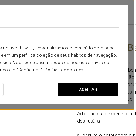
omoções
Pacote Com Banhos Árabes
60€
Pacote com B
icos no uso da web, personalizamos o conteúdo com base
e em um perfil da coleção de seus hábitos de navegação.
Convidamo-lo a mergulhar n
okies. Você pode aceitar todos os cookies através do
para um oásis de paz e bem
ando em "Configurar ".
Política de cookies
onde o vapor, a esfoliação
momento de total desconex
ACEITAR
massagem de 15 minutos que
completamente renovado.
Adicione esta experiência 
desfrutá-la.
*Consulte o hotel sobre o 