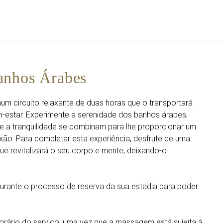
Português
Iniciar sessão no Star Trave
anhos Árabes
um circuito relaxante de duas horas que o transportará
-estar. Experimente a serenidade dos banhos árabes,
 e a tranquilidade se combinam para lhe proporcionar um
ão. Para completar esta experiência, desfrute de uma
 revitalizará o seu corpo e mente, deixando-o
durante o processo de reserva da sua estadia para poder
horário do serviço, uma vez que a massagem está sujeita à