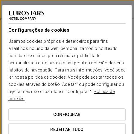
Eurostars Palace
CÓRDOVA
Iniciar sessão n
Massagem Relaxante
Configurações de cookies
Usamos cookies próprios e de terceiros para fins
analíticos no uso da web, personalizamos o conteúdo
com base em suas preferências e publicidade
personalizada com base em um perfil da coleção de seus
hábitos de navegação. Para mais informações, você pode
ler nossa política de cookies. Você pode aceitar todos os
cookies através do botão "Aceitar" ou pode configurar ou
65 €
rejeitar seu uso clicando em "Configurar ".
Política de
Massagem relaxante
cookies
O seu momento de calma: desfrute de uma massagem
CONFIGURAR
relaxante Spa de 60 minutos, especialmente criada para si
com óleos aromáticos.
REJEITAR TUDO