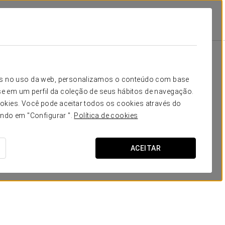
ges
Instalações E Serviços
Reuniões E Eventos
Reservar Salas
icos no uso da web, personalizamos o conteúdo com base
e em um perfil da coleção de seus hábitos de navegação.
okies. Você pode aceitar todos os cookies através do
ando em "Configurar ".
Política de cookies
ACEITAR